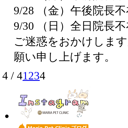
9/28 （金）午後院長
9/30 （日）全日院長
ご迷惑をおかけします
願い申し上げます。
4 / 4
1
2
3
4