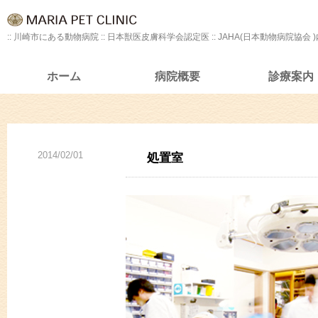
:: 川崎市にある動物病院 :: 日本獣医皮膚科学会認定医 :: JAHA(日本動物病院協会 
ホーム
病院概要
診療案内
2014/02/01
処置室